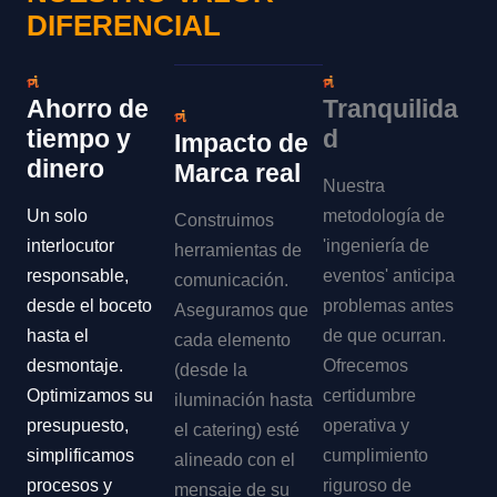
DIFERENCIAL
Ahorro de
Tranquilida
tiempo y
d
Impacto de
dinero
Marca real
Nuestra
Un solo
metodología de
Construimos
interlocutor
'ingeniería de
herramientas de
responsable,
eventos' anticipa
comunicación.
desde el boceto
problemas antes
Aseguramos que
hasta el
de que ocurran.
cada elemento
desmontaje.
Ofrecemos
(desde la
Optimizamos su
certidumbre
iluminación hasta
presupuesto,
operativa y
el catering) esté
simplificamos
cumplimiento
alineado con el
procesos y
riguroso de
mensaje de su