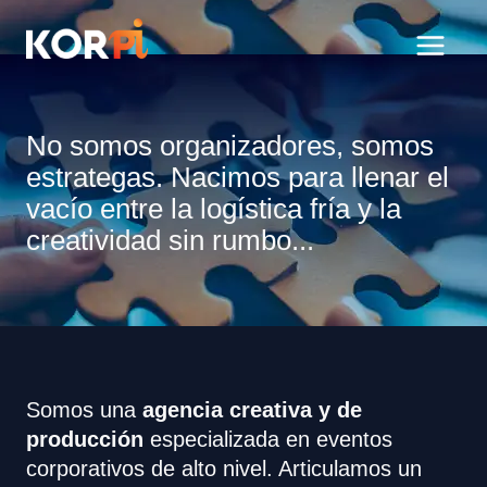
Ir
al
korpi-inc.com
contenido
No somos organizadores, somos
estrategas. Nacimos para llenar el
vacío entre la logística fría y la
creatividad sin rumbo...
Somos una
agencia creativa y de
producción
especializada en eventos
corporativos de alto nivel. Articulamos un